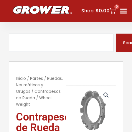
Ir
0
Carrito
al
Shop
$
0.00
contenido
Buscar
Sea
Inicio
/
Partes
/
Ruedas,
Neumáticos y
Orugas
/
Contrapesos
de Rueda
/ Wheel
Weight
Contrapeso
de Rueda