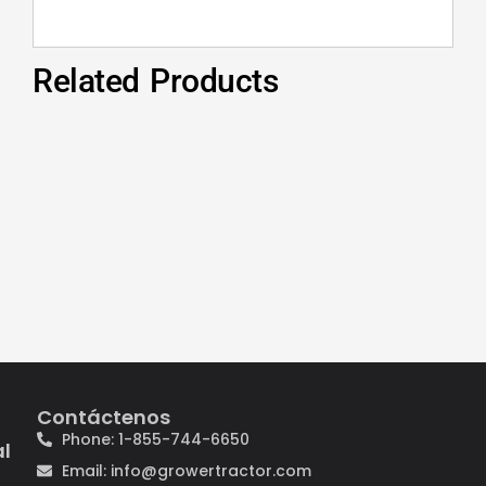
Related Products
Contáctenos
Phone: 1-855-744-6650
al
Email: info@growertractor.com