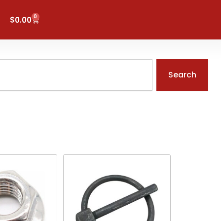
0
Carrito
$
0.00
Search