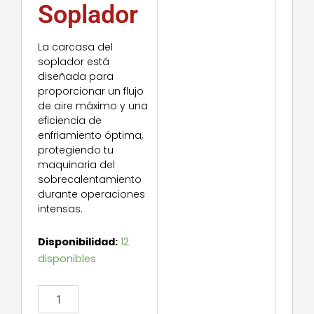
Soplador
La carcasa del
soplador está
diseñada para
proporcionar un flujo
de aire máximo y una
eficiencia de
enfriamiento óptima,
protegiendo tu
maquinaria del
sobrecalentamiento
durante operaciones
intensas.
Blower
Disponibilidad:
12
Housing
disponibles
cantidad