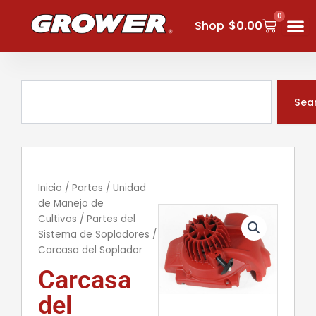
Ir
0
Carrito
al
Shop
$
0.00
contenido
Buscar
Sea
Inicio
/
Partes
/
Unidad
de Manejo de
Cultivos
/
Partes del
Sistema de Sopladores
/
Carcasa del Soplador
Carcasa
del