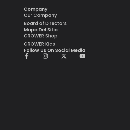
Company
Our Company
Board of Directors
Mapa Del Sitio
GROWER Shop
GROWER Kids
Follow Us On Social Media
F
I
X
Y
a
n
-
o
c
s
t
u
e
t
w
t
b
a
i
u
o
g
t
b
o
r
t
e
k
a
e
-
m
r
f