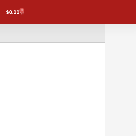
0
Carrito
$
0.00